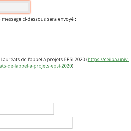
e message ci-dessous sera envoyé :
auréats de l'appel à projets EPSI 2020 (
https://ceiiba.univ-
eats-de-lappel-a-projets-epsi-2020
).