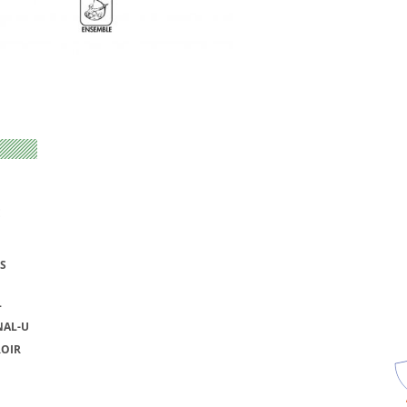
E
S
L
NAL-U
ROIR