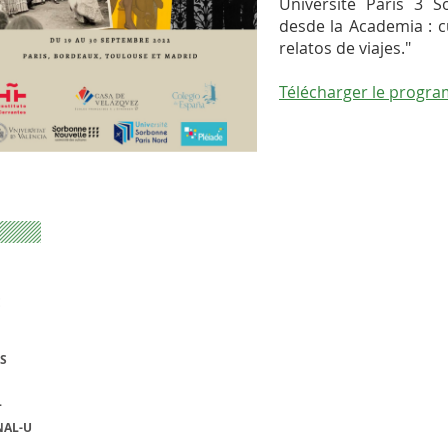
Université Paris 3 S
desde la Academia : c
relatos de viajes."
Télécharger le progr
E
S
L
NAL-U