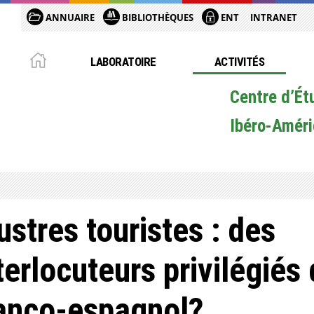
ANNUAIRE
BIBLIOTHÈQUES
ENT
INTRANET
LABORATOIRE
ACTIVITÉS
Centre d’Ét
Ibéro-Améri
lustres touristes : des
terlocuteurs privilégiés
anco-espagnol?