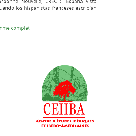
orbonne Nouvelle, CREC : "España vista
uando los hispanistas franceses escribían
amme complet