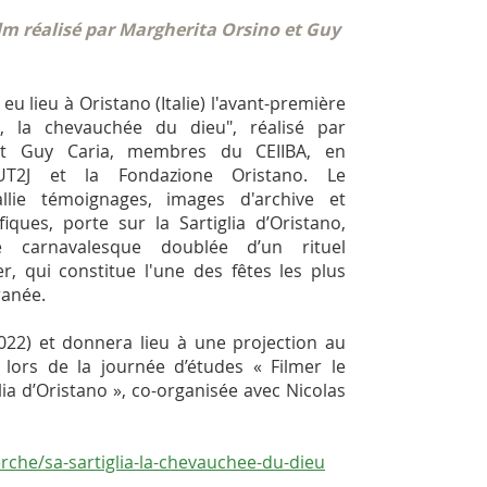
lm réalisé par Margherita Orsino et Guy
u lieu à Oristano (Italie) l'avant-première
a, la chevauchée du dieu", réalisé par
et Guy Caria, membres du CEIIBA, en
'UT2J et la Fondazione Oristano. Le
llie témoignages, images d'archive et
iques, porte sur la Sartiglia d’Oristano,
 carnavalesque doublée d’un rituel
er, qui constitue l'une des fêtes les plus
ranée.
022) et donnera lieu à une projection au
lors de la journée d’études « Filmer le
lia d’Oristano », co-organisée avec Nicolas
erche/sa-sartiglia-la-chevauchee-du-dieu