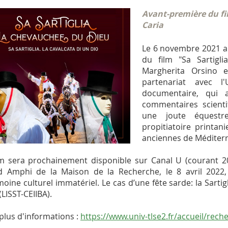
Avant-première du fi
Caria
Le 6 novembre 2021 a e
du film "Sa Sartigli
Margherita Orsino 
partenariat avec l
documentaire, qui a
commentaires scientif
une joute équestre
propitiatoire printani
anciennes de Méditer
lm sera prochainement disponible sur Canal U (courant 2
 Amphi de la Maison de la Recherche, le 8 avril 2022, 
moine culturel immatériel. Le cas d’une fête sarde: la Sartig
(LISST-CEIIBA).
plus d'informations :
https://www.univ-tlse2.fr/accueil/rech