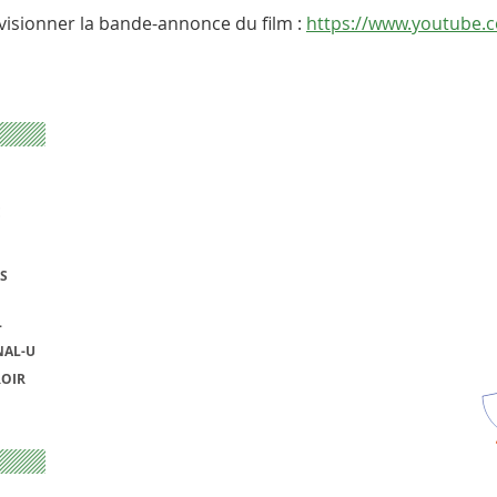
visionner la bande-annonce du film :
https://www.youtube
E
S
L
NAL-U
ROIR