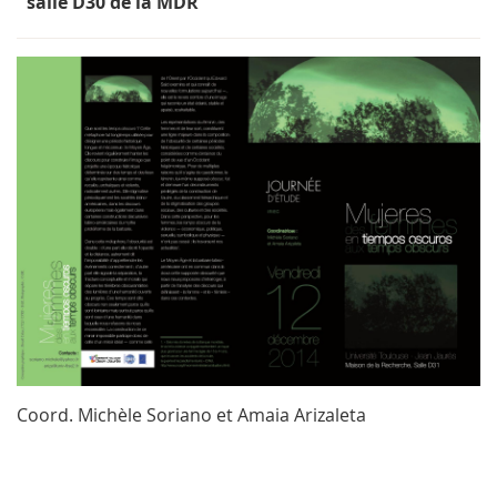
salle
D30
de la MDR
Coord. Michèle Soriano et Amaia Arizaleta