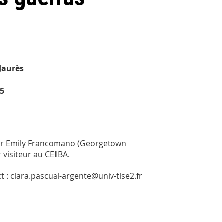
 Jaurès
55
ar Emily Francomano (Georgetown
 visiteur au CEIIBA.
t : clara.pascual-argente@univ-tlse2.fr