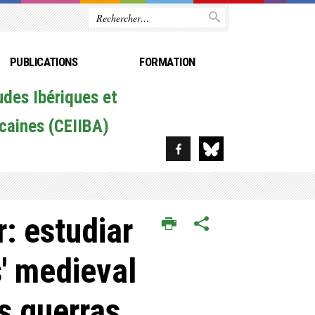
PUBLICATIONS
FORMATION
udes Ibériques et
caines (CEIIBA)
: estudiar
s' medieval
as guerras