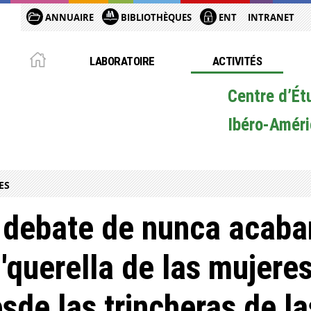
ANNUAIRE
BIBLIOTHÈQUES
ENT
INTRANET
LABORATOIRE
ACTIVITÉS
Centre d’Ét
Ibéro-Améri
ES
 debate de nunca acabar
 'querella de las mujere
sde las trincheras de l