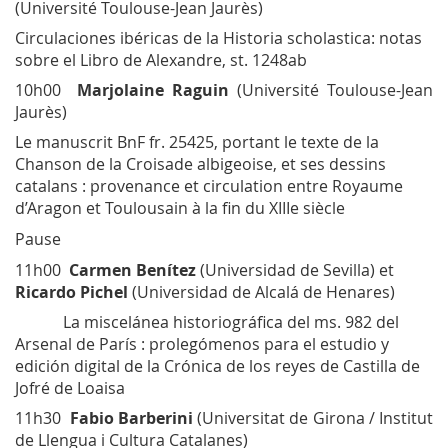
(Université Toulouse-Jean Jaurès)
Circulaciones ibéricas de la
Historia scholastica
: notas
sobre el
Libro de Alexandre
, st. 1248ab
10h00
Marjolaine Raguin
(Université Toulouse-Jean
Jaurès)
Le manuscrit BnF fr. 25425, portant le texte de la
Chanson de la Croisade albigeoise
, et ses dessins
catalans : provenance et circulation entre Royaume
d’Aragon et Toulousain à la fin du XIIIe siècle
Pause
11h00
Carmen Benítez
(Universidad de Sevilla) et
Ricardo Pichel
(Universidad de Alcalá de Henares)
La miscelánea historiográfica del ms. 982 del
Arsenal de París : prolegómenos para el estudio y
edición digital de la
Crónica de los reyes de Castilla
de
Jofré de Loaisa
11h30
Fabio
Barberini
(Universitat de Girona / Institut
de Llengua i Cultura Catalanes)