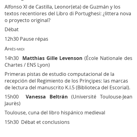
Alfonso XI de Castilla, Leonor(eta) de Guzmán y los
textos recentiores
del
Libro di Portughesi
: ¿
littera nova
o proyecto original?
Débat
12h30 Pause répas
Après-midi
14h30
Matthias Gille Levenson
(École Nationale des
Chartes / ENS Lyon)
Primeras pistas de estudio computacional de la
recepción del
Regimiento de los Prínçipes
: las marcas
de lectura del manuscrito K.I.5 (Biblioteca del Escorial).
15h00
Vanessa Beltrán
(Université Toulouse-Jean
Jaurès)
Toulouse, cuna del libro hispánico medieval
15h30 Débat et conclusions