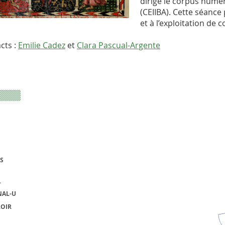
dirige le corpus numé
(CEIIBA). Cette séance 
et à l’exploitation de 
cts :
Emilie Cadez
et
Clara Pascual-Argente
E
S
L
NAL-U
ROIR