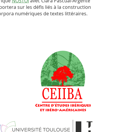
rique
NOSTOI
avec Clara Pascual-Argente
portera sur les défis liés à la construction
corpora numériques de textes littéraires.