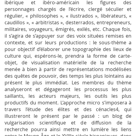
ibérique et ibéro-américain les figures des
personnages chargés de l’écrire, clergé séculier et
régulier, « philosophes », « ilustrados », libérateurs, «
caudillos », « arbitristas », desterrados, entrepreneurs,
militaires, voyageurs, émigrés, exilés, etc. Chaque fois,
il s’agira de s’appuyer sur des voix situées remises en
contexte, et sur leurs productions : le sous-thème a
pour objectif d’élaborer une topographie des lieux de
culture qui, espérons-le, prendra la forme de carte-
objet, de visualisation matérielle de la recherche
menée à bien à partir de représentations modélisées
des quêtes de pouvoir, des temps les plus lointains au
présent le plus immédiat. Les membres du thème
analyseront et dégageront les processus les plus
saillants, les acteurs majeurs, les outils les plus
productifs du moment. L’approche micro s’imposera à
travers l’étude des élites et des cénacles
4
, qui
illustreront le présent par le passé : un blog de
vulgarisation scientifique et de diffusion de la
recherche pourra ainsi mettre en lumière les liens
entre le Moyen Âge et le XVIIIe siècle hispaniques, dans