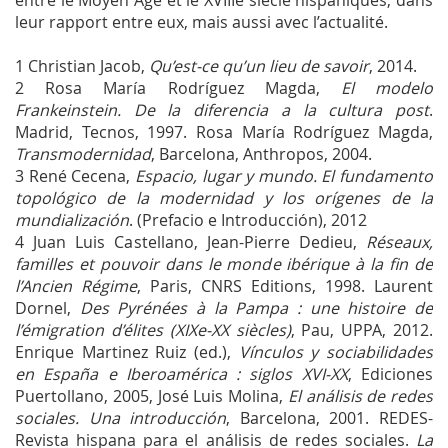
leur rapport entre eux, mais aussi avec l’actualité.
1
Christian Jacob,
Qu’est-ce qu’un lieu de savoir
, 2014.
2
Rosa María Rodríguez Magda,
El modelo
Frankeinstein. De la diferencia a la cultura post
.
Madrid, Tecnos, 1997. Rosa María Rodríguez Magda,
Transmodernidad
, Barcelona, Anthropos, 2004.
3
René Cecena,
Espacio, lugar y mundo. El fundamento
topológico de la modernidad y los orígenes de la
mundialización
. (Prefacio e Introducción), 2012
4
Juan Luis Castellano, Jean-Pierre Dedieu,
Réseaux,
familles et pouvoir dans le monde ibérique à la fin de
l’Ancien Régime
, Paris, CNRS Editions, 1998. Laurent
Dornel,
Des Pyrénées à la Pampa : une histoire de
l’émigration d’élites (XIXe-XX siècles)
, Pau, UPPA, 2012.
Enrique Martinez Ruiz (ed.),
Vínculos y sociabilidades
en España e Iberoamérica : siglos XVI-XX
, Ediciones
Puertollano, 2005, José Luis Molina,
El análisis de redes
sociales. Una introducción
, Barcelona, 2001. REDES-
Revista hispana para el análisis de redes sociales.
La